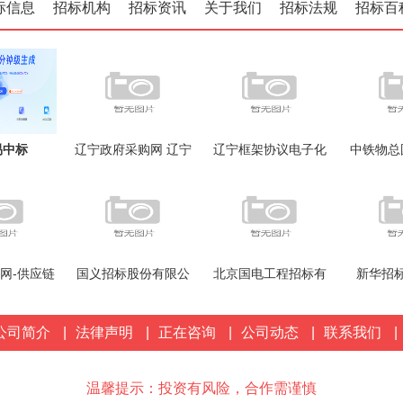
标信息
招标机构
招标资讯
关于我们
招标法规
招标百
易中标
辽宁政府采购网 辽宁
辽宁框架协议电子化
中铁物总
5-AI标书制
政府购买服务信息平
采购系统
限
台
网-供应链
国义招标股份有限公
北京国电工程招标有
新华招
台-南方电
司
限公司
公司简介
|
法律声明
|
正在咨询
|
公司动态
|
联系我们
|
温馨提示：投资有风险，合作需谨慎