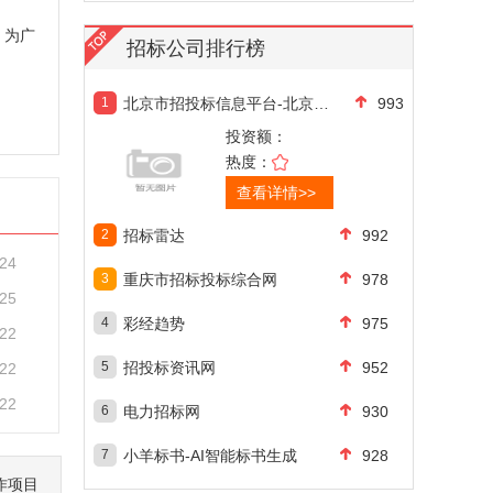
，为广
招标公司排行榜
1
北京市招投标信息平台-北京市招投标公共服
993
投资额：
热度：
查看详情>>
2
招标雷达
992
-24
3
重庆市招标投标综合网
978
-25
4
彩经趋势
975
-22
5
招投标资讯网
952
-22
-22
6
电力招标网
930
7
小羊标书-AI智能标书生成
928
作项目