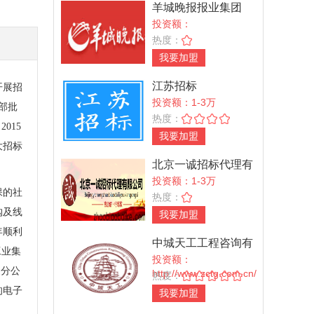
羊城晚报报业集团
2023招标采购信息
投资额：
热度：
我要加盟
江苏招标
开展招
投资额：1-3万
部批
热度：
015
我要加盟
大招标
北京一诚招标代理有
限公司
投资额：1-3万
保的社
热度：
购及线
我要加盟
年顺利
中城天工工程咨询有
工业集
限公司
投资额：
家分公
http://www.zctg.com.cn/
热度：
的电子
我要加盟