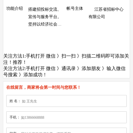
功能介绍
帐号主体
搭建招投标交流、
江苏省招标中心
宣传与服务平台。
有限公司
坚持以经济社会发
展大局为中心，以
优化资源配置，推
进供给侧结构性改
革为己任，倾力服
关注方法1:手机打开 微信 》扫一扫 》扫描二维码即可添加关
务政府、服务产
注！推荐！
关注方法2:手机打开 微信 》通讯录 》添加朋友 》输入微信
业、服务企业。
号搜索 》添加成功！
在线留言，商家将会第一时间与您联系！
姓 名：
手机：